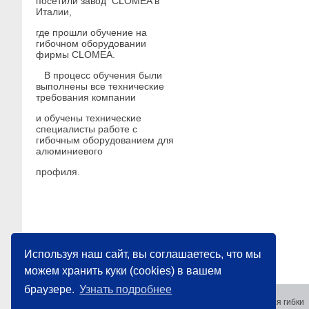
посетили завод CLOMEA в
Италии,
где прошли обучение на
гибочном оборудовании
фирмы CLOMEA.
В процесс обучения были
выполнены все технические
требования компании
и обучены технические
специалисты работе с
гибочным оборудованием для
алюминиевого
профиля.
Используя наш сайт, вы соглашаетесь, что мы
можем хранить куки (cookies) в вашем
браузере.
Узнать подробнее
© ООО «Профиль-Дизайн» -полный спектр оборудования для гибки